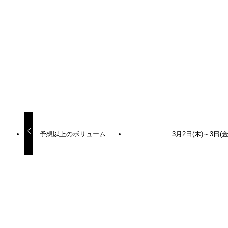
URLをコピーしました！
URLをコピーしました！
予想以上のボリューム
3月2日(木)～3日(金
更新カレンダー
2023年2月
月
火
水
木
金
土
日
1
2
3
4
5