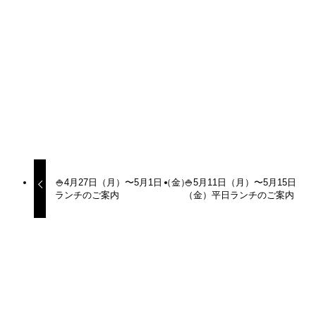
URLをコピーしました！
URLをコピーしました！
🍚4月27日（月）〜5月1日（金）
🍚5月11日（月）〜5月15日
ランチのご案内
（金）平日ランチのご案内
更新カレンダー
2026年5月
月
火
水
木
金
土
日
1
2
3