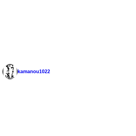
個人情報の保護についての方針
お得情報
新着情報
日替わりランチ 瑞浪本店
日替わりランチ 多治見
日替わりランチ 中津川
kamanou1022