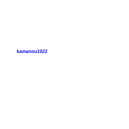
お得情報
新着情報
日替わりランチ 瑞浪本店
日替わりランチ 多治見
日替わりランチ 中津川
kamanou1022