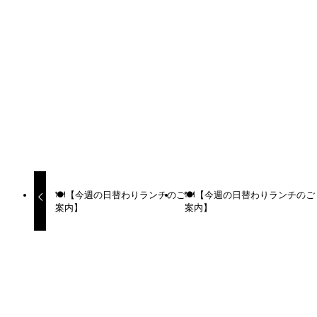
URLをコピーしました！
URLをコピーしました！
🍽️【今週の日替わりランチのご
🍽️【今週の日替わりランチのご
案内】
案内】
更新カレンダー
2026年6月
月
火
水
木
金
土
日