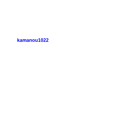
新着情報
日替わりランチ 瑞浪本店
日替わりランチ 多治見
日替わりランチ 中津川
kamanou1022